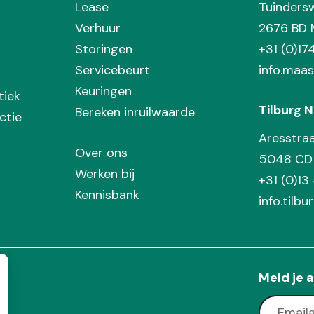
Lease
Tuinders
Verhuur
2676 BD 
Storingen
+31 (0)1
Servicebeurt
info.maas
Keuringen
tiek
Tilburg N
Bereken inruilwaarde
ctie
Aresstra
Over ons
5048 CD 
Werken bij
+31 (0)13
Kennisbank
info.tilbu
Meld je a