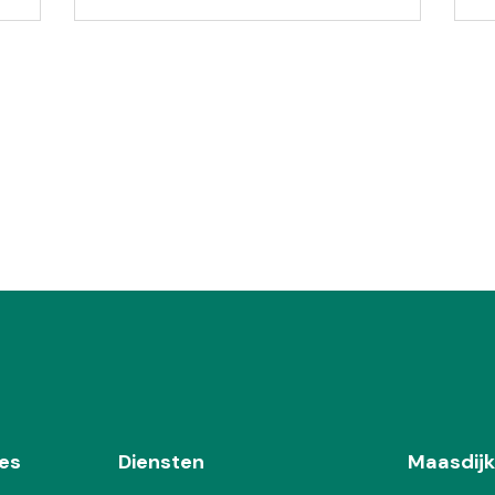
es
Diensten
Maasdijk