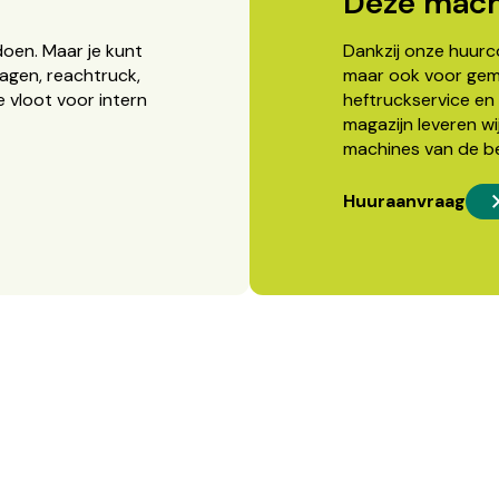
Deze mach
doen. Maar je kunt
Dankzij onze huurcon
agen, reachtruck,
maar ook voor gema
 vloot voor intern
heftruckservice en 
magazijn leveren wi
machines van de b
Huuraanvraag