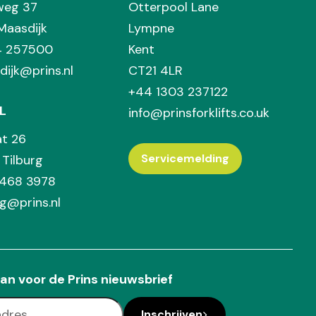
weg 37
Otterpool Lane
Maasdijk
Lympne
74 257500
Kent
dijk@prins.nl
CT21 4LR
+44 1303 237122
L
info@prinsforklifts.co.uk
at 26
Servicemelding
Tilburg
 468 3978
rg@prins.nl
an voor de Prins nieuwsbrief
Inschrijven