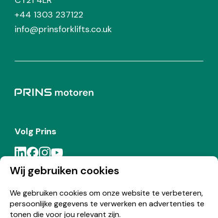
CT21 4LR
+44 1303 237122
info@prinsforklifts.co.uk
Volg Prins
Wij gebruiken cookies
Meld je aan voor de Prins nieuwsbrief
We gebruiken cookies om onze website te verbeteren,
persoonlijke gegevens te verwerken en advertenties te
Inschrijven
tonen die voor jou relevant zijn.