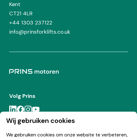
Kent
CT21 4LR
+44 1303 237122
info@prinsforklifts.co.uk
Volg Prins
Wij gebruiken cookies
Meld je aan voor de Prins nieuwsbrief
We gebruiken cookies om onze website te verbeteren,