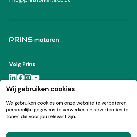
info@prinsforklifts.co.uk
Volg Prins
Wij gebruiken cookies
Meld je aan voor de Prins nieuwsbrief
We gebruiken cookies om onze website te verbeteren,
persoonlijke gegevens te verwerken en advertenties te
Inschrijven
tonen die voor jou relevant zijn.