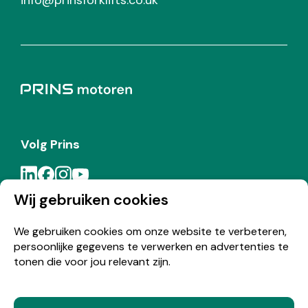
info@prinsforklifts.co.uk
Volg Prins
Wij gebruiken cookies
Meld je aan voor de Prins nieuwsbrief
We gebruiken cookies om onze website te verbeteren,
persoonlijke gegevens te verwerken en advertenties te
Inschrijven
tonen die voor jou relevant zijn.