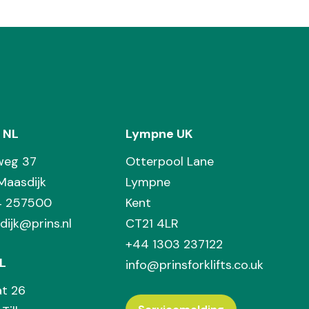
 NL
Lympne UK
weg 37
Otterpool Lane
Maasdijk
Lympne
74 257500
Kent
dijk@prins.nl
CT21 4LR
+44 1303 237122
L
info@prinsforklifts.co.uk
at 26