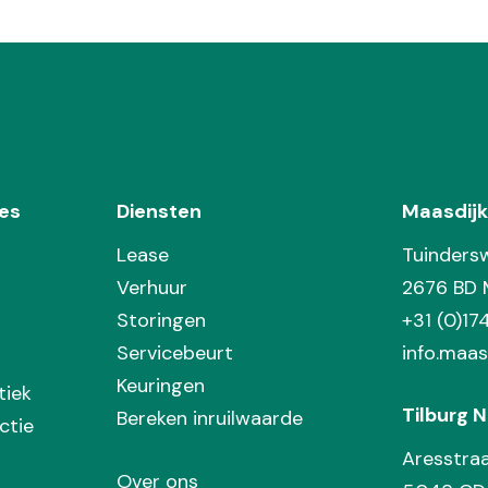
es
Diensten
Maasdijk
Lease
Tuinders
Verhuur
2676 BD 
Storingen
+31 (0)1
Servicebeurt
info.maas
Keuringen
tiek
Tilburg N
Bereken inruilwaarde
ctie
Aresstra
Over ons