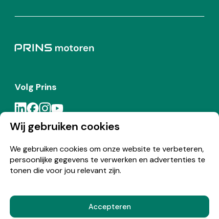
Volg Prins
Wij gebruiken cookies
Meld je aan voor de Prins nieuwsbrief
We gebruiken cookies om onze website te verbeteren,
persoonlijke gegevens te verwerken en advertenties te
Inschrijven
tonen die voor jou relevant zijn.
Accepteren
© Copyright 2026 Prins