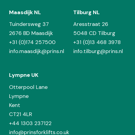
Maasdijk NL
Tilburg NL
Tuindersweg 37
Aresstraat 26
2676 BD Maasdijk
5048 CD Tilburg
+31 (0)174 257500
+31 (0)13 468 3978
info.maasdijk@prins.nl
info.tilburg@prins.nl
Lympne UK
Otterpool Lane
Lympne
Kent
CT21 4LR
+44 1303 237122
info@prinsforklifts.co.uk