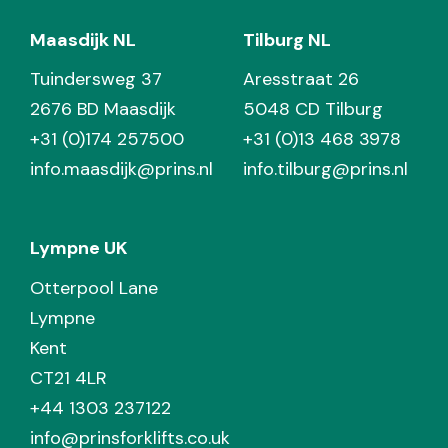
Maasdijk NL
Tilburg NL
Tuindersweg 37
Aresstraat 26
2676 BD Maasdijk
5048 CD Tilburg
+31 (0)174 257500
+31 (0)13 468 3978
info.maasdijk@prins.nl
info.tilburg@prins.nl
Lympne UK
Otterpool Lane
Lympne
Kent
CT21 4LR
+44 1303 237122
info@prinsforklifts.co.uk