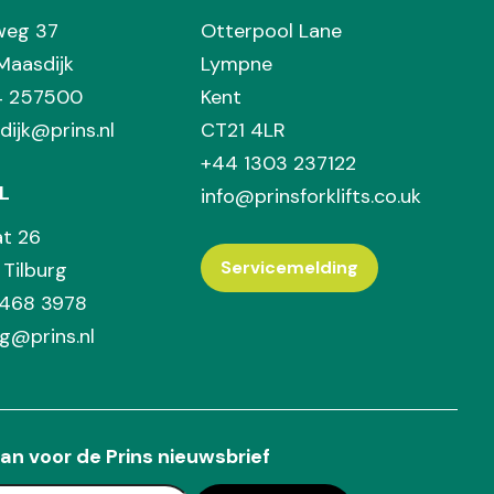
weg 37
Otterpool Lane
Maasdijk
Lympne
74 257500
Kent
dijk@prins.nl
CT21 4LR
+44 1303 237122
L
info@prinsforklifts.co.uk
at 26
Servicemelding
Tilburg
 468 3978
rg@prins.nl
an voor de Prins nieuwsbrief