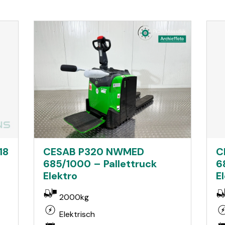
18
C
CESAB P320 NWMED
6
685/1000 – Pallettruck
E
Elektro
2000kg
Elektrisch