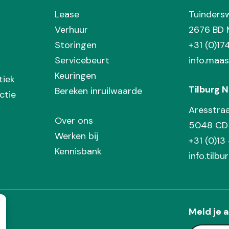
Lease
Tuinders
Verhuur
2676 BD 
Storingen
+31 (0)1
Servicebeurt
info.maas
Keuringen
tiek
Tilburg N
Bereken inruilwaarde
ctie
Aresstra
Over ons
5048 CD 
Werken bij
+31 (0)13
Kennisbank
info.tilbu
Meld je a