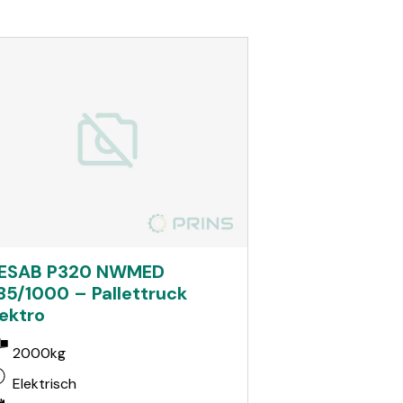
ESAB P320 NWMED
85/1000 – Pallettruck
lektro
2000kg
Elektrisch