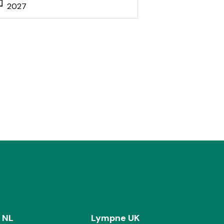
2027
 NL
Lympne UK