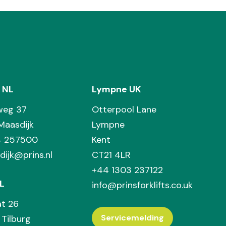
 NL
Lympne UK
weg 37
Otterpool Lane
Maasdijk
Lympne
74 257500
Kent
dijk@prins.nl
CT21 4LR
+44 1303 237122
L
info@prinsforklifts.co.uk
at 26
Servicemelding
Tilburg