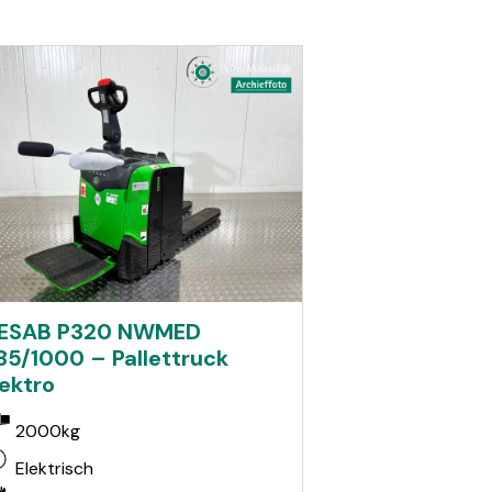
ESAB P320 NWMED
85/1000 – Pallettruck
lektro
2000kg
Elektrisch