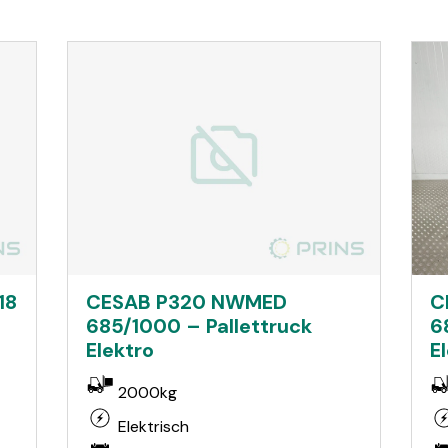
18
CESAB P320 NWMED
C
685/1000 – Pallettruck
6
Elektro
E
2000kg
Elektrisch