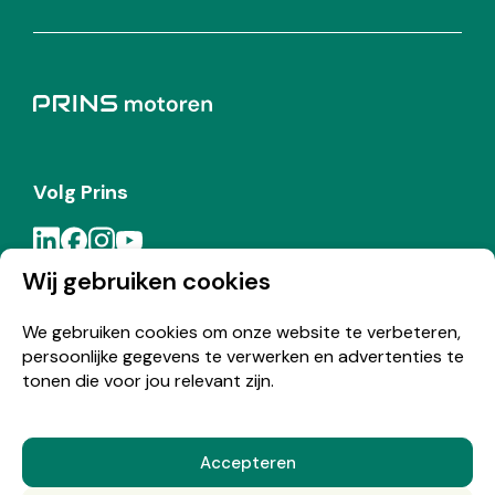
Volg Prins
Wij gebruiken cookies
Meld je aan voor de Prins nieuwsbrief
We gebruiken cookies om onze website te verbeteren,
persoonlijke gegevens te verwerken en advertenties te
Inschrijven
tonen die voor jou relevant zijn.
Accepteren
© Copyright 2026 Prins