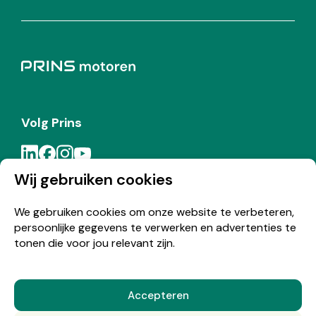
Volg Prins
Wij gebruiken cookies
Meld je aan voor de Prins nieuwsbrief
We gebruiken cookies om onze website te verbeteren,
persoonlijke gegevens te verwerken en advertenties te
Inschrijven
tonen die voor jou relevant zijn.
Accepteren
© Copyright 2026 Prins