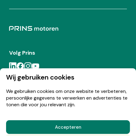
Volg Prins
Wij gebruiken cookies
Meld je aan voor de Prins nieuwsbrief
We gebruiken cookies om onze website te verbeteren,
persoonlijke gegevens te verwerken en advertenties te
Inschrijven
tonen die voor jou relevant zijn.
Accepteren
© Copyright 2026 Prins