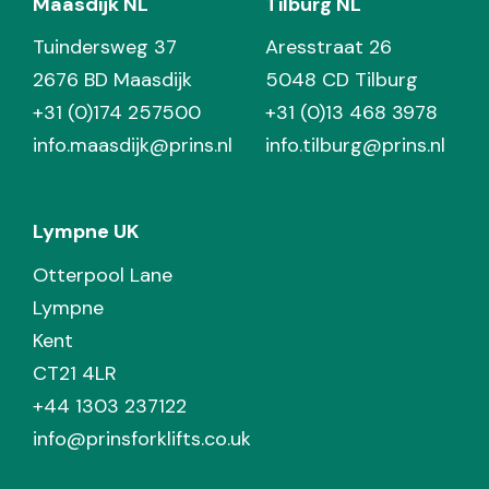
Maasdijk NL
Tilburg NL
Tuindersweg 37
Aresstraat 26
2676 BD Maasdijk
5048 CD Tilburg
+31 (0)174 257500
+31 (0)13 468 3978
info.maasdijk@prins.nl
info.tilburg@prins.nl
Lympne UK
Otterpool Lane
Lympne
Kent
CT21 4LR
+44 1303 237122
info@prinsforklifts.co.uk