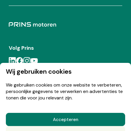
Volg Prins
Wij gebruiken cookies
Meld je aan voor de Prins nieuwsbrief
We gebruiken cookies om onze website te verbeteren,
persoonlijke gegevens te verwerken en advertenties te
Inschrijven
tonen die voor jou relevant zijn.
Accepteren
© Copyright 2026 Prins