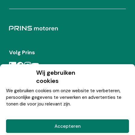
Volg Prins
Wij gebruiken
cookies
Meld je aan voor de Prins nieuwsbrief
We gebruiken cookies om onze website te verbeteren,
persoonlijke gegevens te verwerken en advertenties te
Inschrijven
tonen die voor jou relevant zijn.
Accepteren
© Copyright 2026 Prins