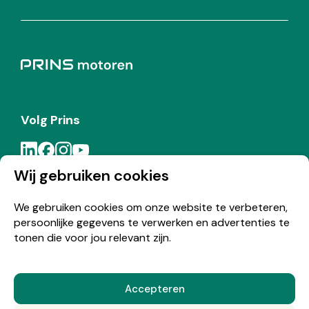
Volg Prins
Wij gebruiken cookies
Meld je aan voor de Prins nieuwsbrief
We gebruiken cookies om onze website te verbeteren,
persoonlijke gegevens te verwerken en advertenties te
Inschrijven
tonen die voor jou relevant zijn.
Accepteren
© Copyright 2026 Prins