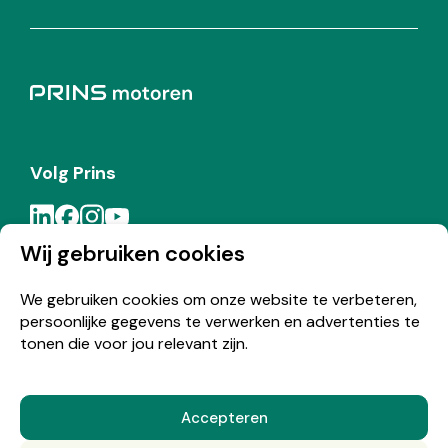
Volg Prins
Wij gebruiken cookies
Meld je aan voor de Prins nieuwsbrief
We gebruiken cookies om onze website te verbeteren,
persoonlijke gegevens te verwerken en advertenties te
Inschrijven
tonen die voor jou relevant zijn.
Accepteren
© Copyright 2026 Prins