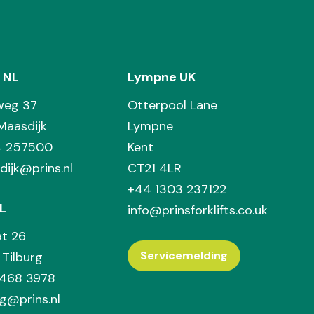
 NL
Lympne UK
weg 37
Otterpool Lane
Maasdijk
Lympne
74 257500
Kent
dijk@prins.nl
CT21 4LR
+44 1303 237122
L
info@prinsforklifts.co.uk
at 26
Servicemelding
Tilburg
 468 3978
rg@prins.nl