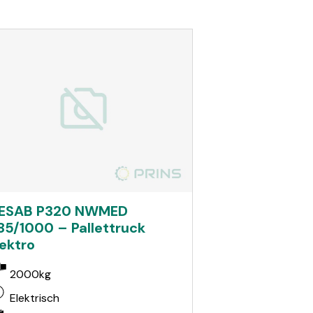
ESAB P320 NWMED
85/1000 – Pallettruck
lektro
2000kg
Elektrisch