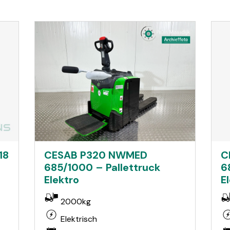
18
C
CESAB P320 NWMED
6
685/1000 – Pallettruck
E
Elektro
2000kg
Elektrisch