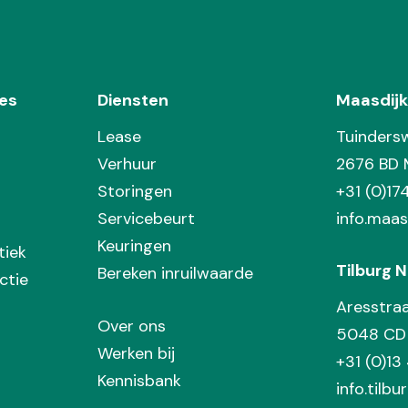
es
Diensten
Maasdijk
Lease
Tuinders
Verhuur
2676 BD 
Storingen
+31 (0)1
Servicebeurt
info.maas
Keuringen
tiek
Tilburg N
Bereken inruilwaarde
ctie
Aresstra
Over ons
5048 CD 
Werken bij
+31 (0)13
Kennisbank
info.tilbu