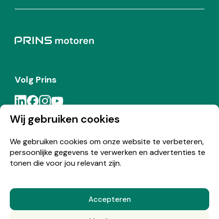
Volg Prins
Wij gebruiken cookies
Meld je aan voor de Prins nieuwsbrief
We gebruiken cookies om onze website te verbeteren,
persoonlijke gegevens te verwerken en advertenties te
Inschrijven
tonen die voor jou relevant zijn.
Accepteren
© Copyright 2026 Prins