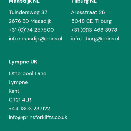
Maasdijk NL
Tilburg NL
Tuindersweg 37
Aresstraat 26
2676 BD Maasdijk
5048 CD Tilburg
+31 (0)174 257500
+31 (0)13 468 3978
info.maasdijk@prins.nl
info.tilburg@prins.nl
Lympne UK
Otterpool Lane
Lympne
Kent
CT21 4LR
+44 1303 237122
info@prinsforklifts.co.uk