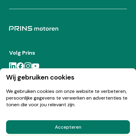
Volg Prins
Wij gebruiken cookies
Meld je aan voor de Prins nieuwsbrief
We gebruiken cookies om onze website te verbeteren,
persoonlijke gegevens te verwerken en advertenties te
Inschrijven
tonen die voor jou relevant zijn.
Accepteren
© Copyright 2026 Prins