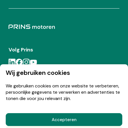
Volg Prins
Wij gebruiken cookies
Meld je aan voor de Prins nieuwsbrief
We gebruiken cookies om onze website te verbeteren,
persoonlijke gegevens te verwerken en advertenties te
Inschrijven
tonen die voor jou relevant zijn.
Accepteren
© Copyright 2026 Prins