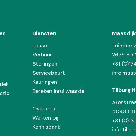
es
Diensten
Maasdijk
Lease
Tuinders
Verhuur
2676 BD 
Storingen
+31 (0)1
Servicebeurt
info.maas
Keuringen
tiek
Tilburg N
Bereken inruilwaarde
ctie
Aresstra
Over ons
5048 CD 
Werken bij
+31 (0)13
Kennisbank
info.tilbu