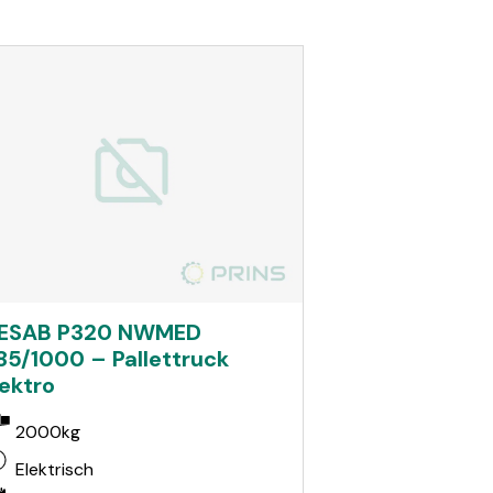
ESAB P320 NWMED
85/1000 – Pallettruck
lektro
2000kg
Elektrisch