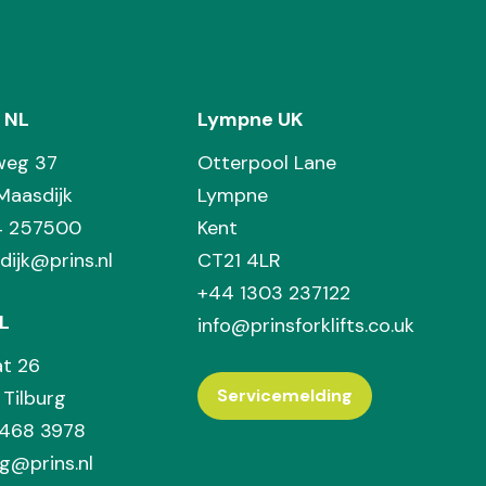
 NL
Lympne UK
weg 37
Otterpool Lane
Maasdijk
Lympne
74 257500
Kent
dijk@prins.nl
CT21 4LR
+44 1303 237122
L
info@prinsforklifts.co.uk
at 26
Servicemelding
Tilburg
 468 3978
rg@prins.nl