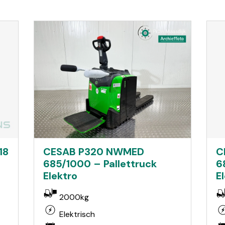
18
C
CESAB P320 NWMED
6
685/1000 – Pallettruck
E
Elektro
2000kg
Elektrisch