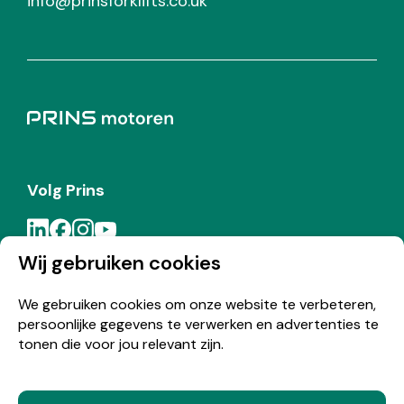
info@prinsforklifts.co.uk
Volg Prins
Wij gebruiken cookies
Meld je aan voor de Prins nieuwsbrief
We gebruiken cookies om onze website te verbeteren,
persoonlijke gegevens te verwerken en advertenties te
Inschrijven
tonen die voor jou relevant zijn.