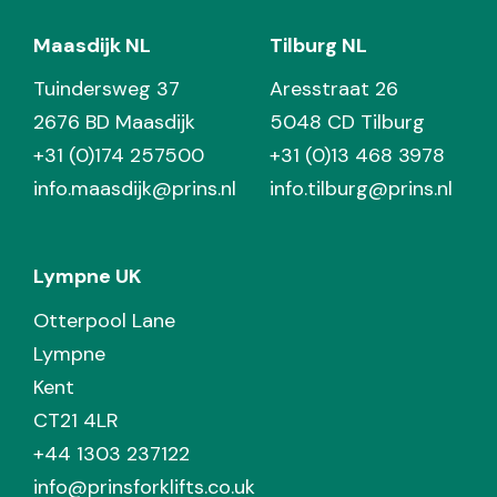
Maasdijk NL
Tilburg NL
Tuindersweg 37
Aresstraat 26
2676 BD Maasdijk
5048 CD Tilburg
+31 (0)174 257500
+31 (0)13 468 3978
info.maasdijk@prins.nl
info.tilburg@prins.nl
Lympne UK
Otterpool Lane
Lympne
Kent
CT21 4LR
+44 1303 237122
info@prinsforklifts.co.uk