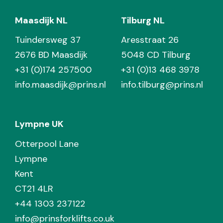
Maasdijk NL
Tilburg NL
Tuindersweg 37
Aresstraat 26
2676 BD Maasdijk
5048 CD Tilburg
+31 (0)174 257500
+31 (0)13 468 3978
info.maasdijk@prins.nl
info.tilburg@prins.nl
Lympne UK
Otterpool Lane
Lympne
Kent
CT21 4LR
+44 1303 237122
info@prinsforklifts.co.uk