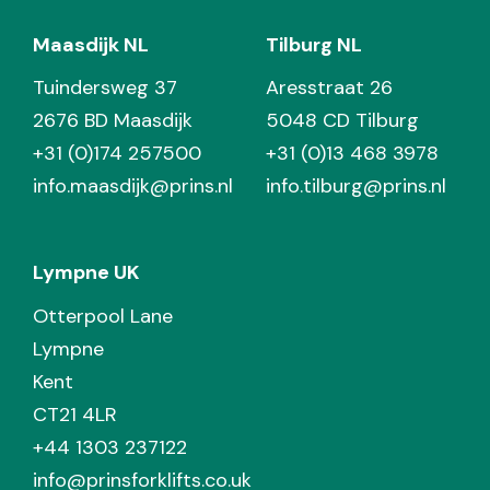
Maasdijk NL
Tilburg NL
Tuindersweg 37
Aresstraat 26
2676 BD Maasdijk
5048 CD Tilburg
+31 (0)174 257500
+31 (0)13 468 3978
info.maasdijk@prins.nl
info.tilburg@prins.nl
Lympne UK
Otterpool Lane
Lympne
Kent
CT21 4LR
+44 1303 237122
info@prinsforklifts.co.uk