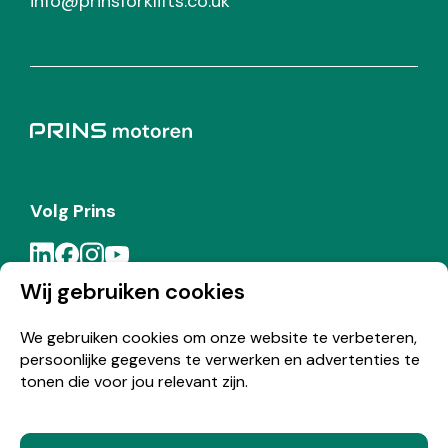
info@prinsforklifts.co.uk
Volg Prins
Wij gebruiken cookies
Meld je aan voor de Prins nieuwsbrief
We gebruiken cookies om onze website te verbeteren,
persoonlijke gegevens te verwerken en advertenties te
Inschrijven
tonen die voor jou relevant zijn.