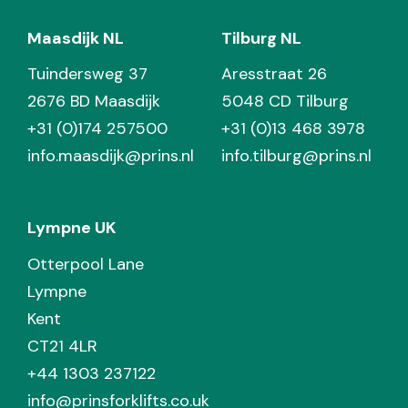
Maasdijk NL
Tilburg NL
Tuindersweg 37
Aresstraat 26
2676 BD Maasdijk
5048 CD Tilburg
+31 (0)174 257500
+31 (0)13 468 3978
info.maasdijk@prins.nl
info.tilburg@prins.nl
Lympne UK
Otterpool Lane
Lympne
Kent
CT21 4LR
+44 1303 237122
info@prinsforklifts.co.uk