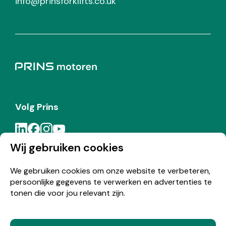
info@prinsforklifts.co.uk
Volg Prins
Wij gebruiken cookies
Meld je aan voor de Prins nieuwsbrief
We gebruiken cookies om onze website te verbeteren,
persoonlijke gegevens te verwerken en advertenties te
Inschrijven
tonen die voor jou relevant zijn.