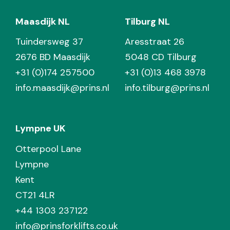
Maasdijk NL
Tilburg NL
Tuindersweg 37
Aresstraat 26
2676 BD Maasdijk
5048 CD Tilburg
+31 (0)174 257500
+31 (0)13 468 3978
info.maasdijk@prins.nl
info.tilburg@prins.nl
Lympne UK
Otterpool Lane
Lympne
Kent
CT21 4LR
+44 1303 237122
info@prinsforklifts.co.uk