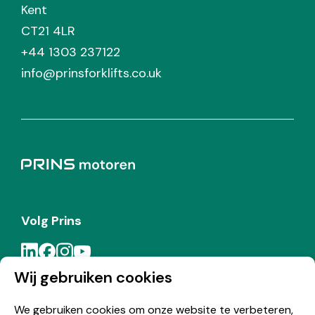
Kent
CT21 4LR
+44 1303 237122
info@prinsforklifts.co.uk
Volg Prins
Wij gebruiken cookies
Meld je aan voor de Prins nieuwsbrief
We gebruiken cookies om onze website te verbeteren,