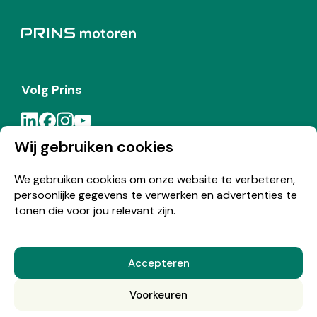
Volg Prins
Wij gebruiken cookies
Meld je aan voor de Prins nieuwsbrief
We gebruiken cookies om onze website te verbeteren,
persoonlijke gegevens te verwerken en advertenties te
Inschrijven
tonen die voor jou relevant zijn.
Accepteren
© Copyright 2026 Prins
Voorkeuren
Nederlands
English
(
Engels
)