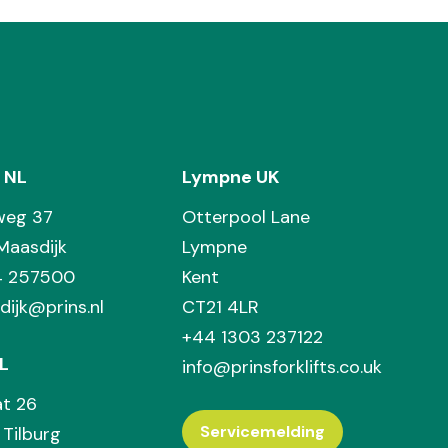
 NL
Lympne UK
weg 37
Otterpool Lane
Maasdijk
Lympne
74 257500
Kent
dijk@prins.nl
CT21 4LR
+44 1303 237122
L
info@prinsforklifts.co.uk
at 26
Servicemelding
Tilburg