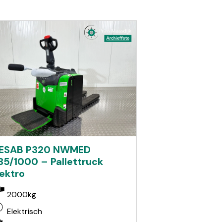
ESAB P320 NWMED
85/1000 – Pallettruck
lektro
2000kg
Elektrisch