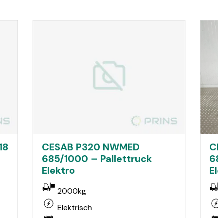
18
CESAB P320 NWMED
C
685/1000 – Pallettruck
6
Elektro
E
2000kg
Elektrisch