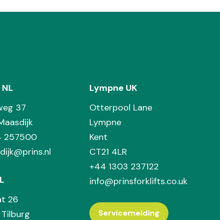
 NL
Lympne UK
weg 37
Otterpool Lane
Maasdijk
Lympne
74 257500
Kent
dijk@prins.nl
CT21 4LR
+44 1303 237122
L
info@prinsforklifts.co.uk
at 26
Servicemelding
Tilburg