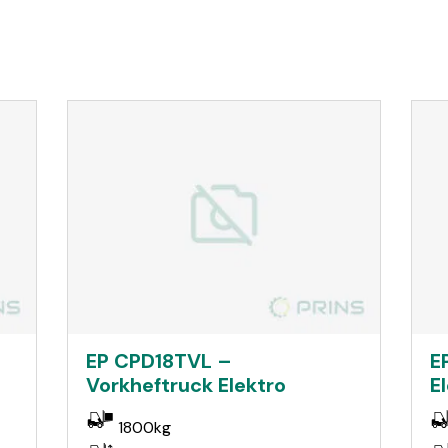
EP CPD18TVL –
E
Vorkheftruck Elektro
E
1800kg