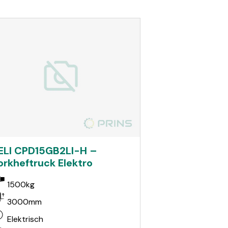
ELI CPD15GB2LI-H –
orkheftruck Elektro
1500kg
3000mm
Elektrisch