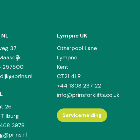
 NL
Lympne UK
weg 37
Otterpool Lane
Maasdijk
Lympne
74 257500
Kent
dijk@prins.nl
CT21 4LR
+44 1303 237122
L
info@prinsforklifts.co.uk
at 26
Servicemelding
Tilburg
 468 3978
rg@prins.nl