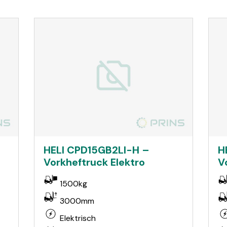
HELI CPD15GB2LI-H –
H
Vorkheftruck Elektro
V
1500kg
3000mm
Elektrisch