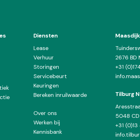
es
Diensten
Maasdijk
Lease
Tuinders
Verhuur
2676 BD 
Storingen
+31 (0)1
Servicebeurt
info.maas
Keuringen
tiek
Tilburg N
Bereken inruilwaarde
ctie
Aresstra
Over ons
5048 CD 
Werken bij
+31 (0)13
Kennisbank
info.tilbu