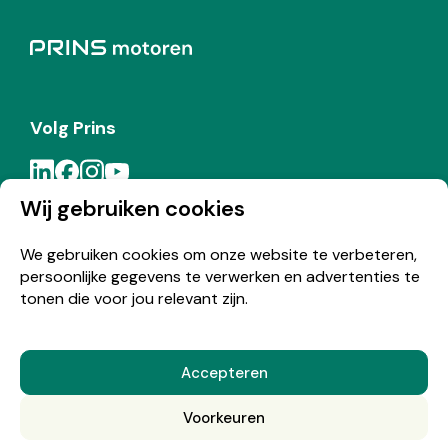
Volg Prins
Wij gebruiken cookies
Meld je aan voor de Prins nieuwsbrief
We gebruiken cookies om onze website te verbeteren,
persoonlijke gegevens te verwerken en advertenties te
Inschrijven
tonen die voor jou relevant zijn.
Accepteren
© Copyright 2026 Prins
Voorkeuren
Nederlands
English
(
Engels
)