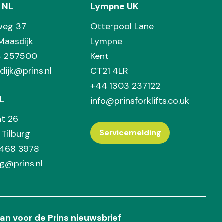
 NL
Lympne UK
weg 37
Otterpool Lane
Maasdijk
Lympne
74 257500
Kent
dijk@prins.nl
CT21 4LR
+44 1303 237122
L
info@prinsforklifts.co.uk
at 26
Servicemelding
Tilburg
 468 3978
rg@prins.nl
an voor de Prins nieuwsbrief