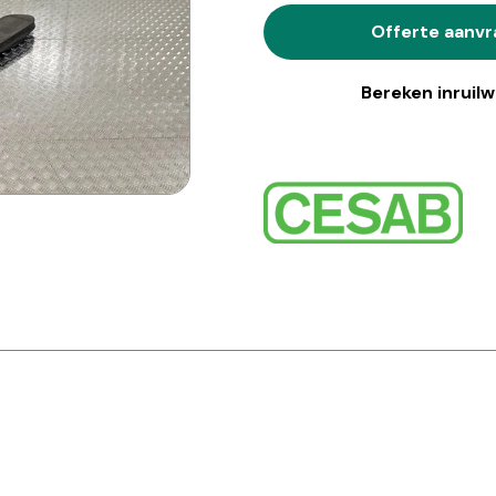
Offerte aanv
Bereken inruil