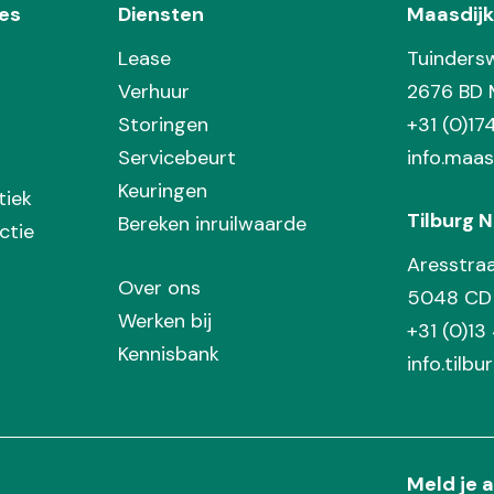
es
Diensten
Maasdijk
Lease
Tuinders
Verhuur
2676 BD 
Storingen
+31 (0)1
Servicebeurt
info.maas
Keuringen
tiek
Tilburg N
Bereken inruilwaarde
ctie
Aresstra
Over ons
5048 CD 
Werken bij
+31 (0)13
Kennisbank
info.tilbu
Meld je a