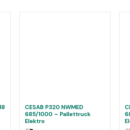
18
CESAB P320 NWMED
C
685/1000 – Pallettruck
6
Elektro
E