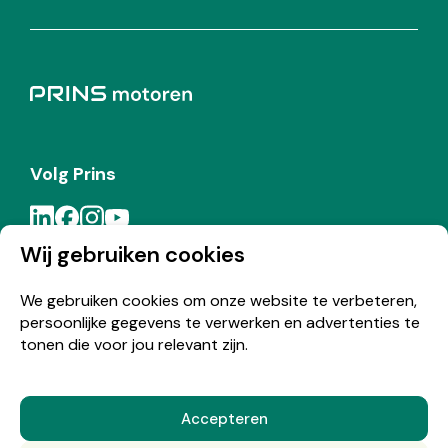
Volg Prins
Wij gebruiken cookies
Meld je aan voor de Prins nieuwsbrief
We gebruiken cookies om onze website te verbeteren,
persoonlijke gegevens te verwerken en advertenties te
Inschrijven
tonen die voor jou relevant zijn.
Accepteren
© Copyright 2026 Prins