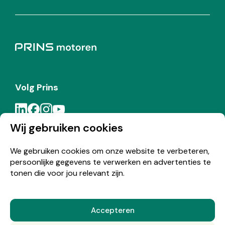
Volg Prins
Wij gebruiken cookies
Meld je aan voor de Prins nieuwsbrief
We gebruiken cookies om onze website te verbeteren,
persoonlijke gegevens te verwerken en advertenties te
Inschrijven
tonen die voor jou relevant zijn.
Accepteren
© Copyright 2026 Prins