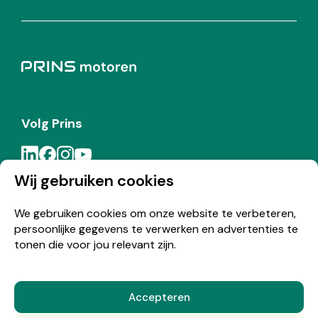
Volg Prins
Wij gebruiken cookies
Meld je aan voor de Prins nieuwsbrief
We gebruiken cookies om onze website te verbeteren,
persoonlijke gegevens te verwerken en advertenties te
Inschrijven
tonen die voor jou relevant zijn.
Accepteren
© Copyright 2026 Prins