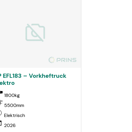
P EFL183 – Vorkheftruck
lektro
1800kg
5500mm
Elektrisch
2026