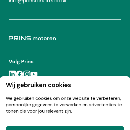
info@prinsforklifts.co.uk
Volg Prins
Wij gebruiken cookies
Meld je aan voor de Prins nieuwsbrief
We gebruiken cookies om onze website te verbeteren,
persoonlijke gegevens te verwerken en advertenties te
Inschrijven
tonen die voor jou relevant zijn.