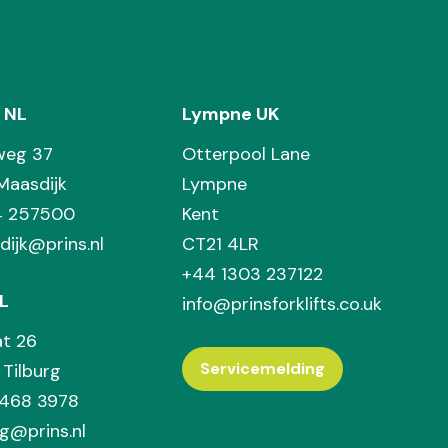
 NL
Lympne UK
weg 37
Otterpool Lane
Maasdijk
Lympne
74 257500
Kent
dijk@prins.nl
CT21 4LR
+44 1303 237122
L
info@prinsforklifts.co.uk
at 26
Servicemelding
Tilburg
 468 3978
rg@prins.nl