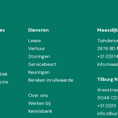
es
Diensten
Maasdijk
Lease
Tuinders
Verhuur
2676 BD 
Storingen
+31 (0)1
Servicebeurt
info.maas
Keuringen
tiek
Tilburg N
Bereken inruilwaarde
ctie
Aresstra
Over ons
5048 CD 
Werken bij
+31 (0)13
Kennisbank
info.tilbu