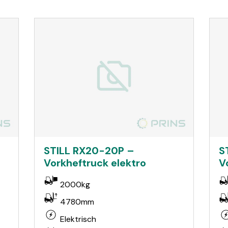
STILL RX20-20P –
S
Vorkheftruck elektro
V
2000kg
4780mm
Elektrisch