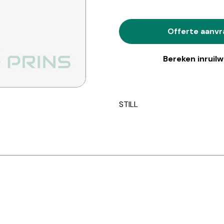
Offerte aanv
Bereken inruil
STILL