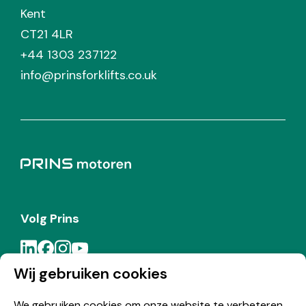
Kent
CT21 4LR
+44 1303 237122
info@prinsforklifts.co.uk
Volg Prins
Wij gebruiken cookies
Meld je aan voor de Prins nieuwsbrief
We gebruiken cookies om onze website te verbeteren,