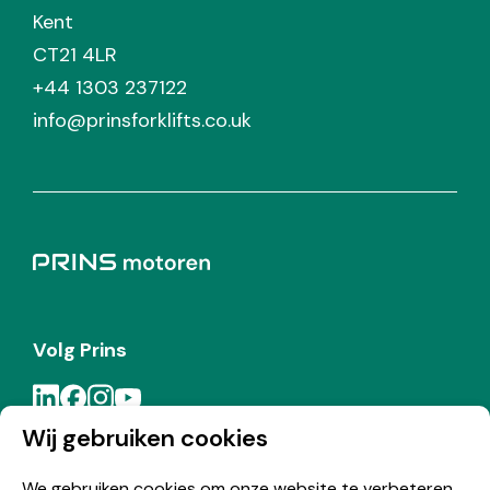
Kent
CT21 4LR
+44 1303 237122
info@prinsforklifts.co.uk
Volg Prins
Wij gebruiken cookies
Meld je aan voor de Prins nieuwsbrief
We gebruiken cookies om onze website te verbeteren,