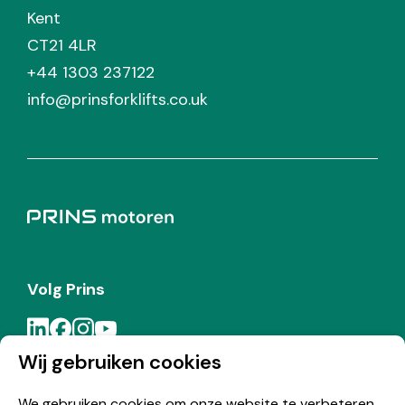
Kent
CT21 4LR
+44 1303 237122
info@prinsforklifts.co.uk
Volg Prins
Wij gebruiken cookies
Meld je aan voor de Prins nieuwsbrief
We gebruiken cookies om onze website te verbeteren,