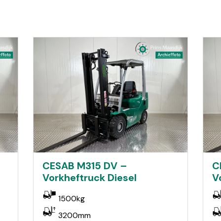
CESAB M315 DV –
C
Vorkheftruck Diesel
V
1500kg
3200mm