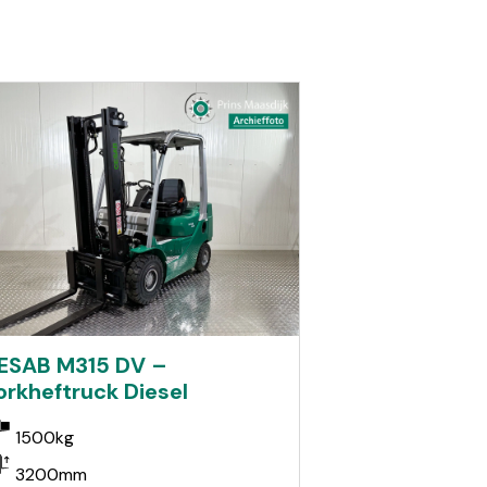
ESAB M315 DV –
orkheftruck Diesel
1500kg
3200mm