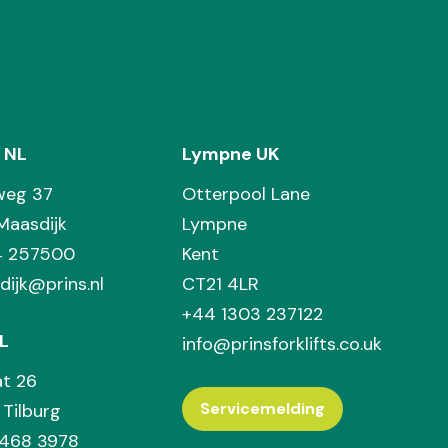
 NL
Lympne UK
weg 37
Otterpool Lane
Maasdijk
Lympne
74 257500
Kent
dijk@prins.nl
CT21 4LR
+44 1303 237122
L
info@prinsforklifts.co.uk
at 26
Servicemelding
Tilburg
 468 3978