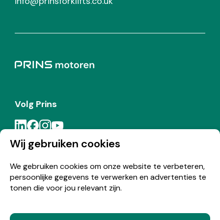
info@prinsforklifts.co.uk
Volg Prins
Wij gebruiken cookies
Meld je aan voor de Prins nieuwsbrief
We gebruiken cookies om onze website te verbeteren,
persoonlijke gegevens te verwerken en advertenties te
Inschrijven
tonen die voor jou relevant zijn.