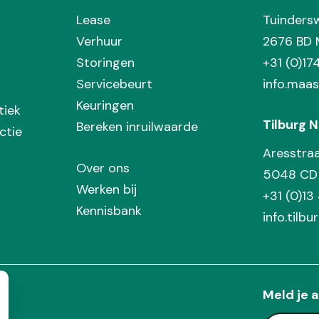
Lease
Tuinders
Verhuur
2676 BD 
Storingen
+31 (0)1
Servicebeurt
info.maas
Keuringen
tiek
Tilburg N
Bereken inruilwaarde
ctie
Aresstra
Over ons
5048 CD 
Werken bij
+31 (0)13
Kennisbank
info.tilbu
Meld je a