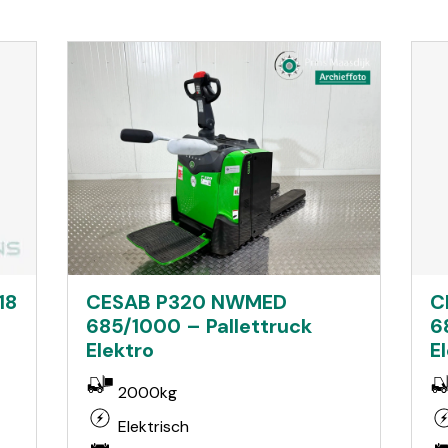
18
CESAB P320 NWMED
C
685/1000 – Pallettruck
6
Elektro
E
2000kg
Elektrisch