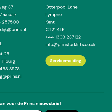
weg 37
Otterpool Lane
Maasdijk
Lympne
74 257500
Kent
dijk@prins.nl
CT21 4LR
+44 1303 237122
L
info@prinsforklifts.co.uk
at 26
Servicemelding
Tilburg
 468 3978
rg@prins.nl
an voor de Prins nieuwsbrief