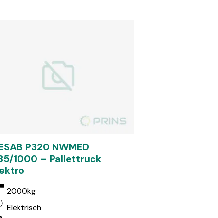
ESAB P320 NWMED
85/1000 – Pallettruck
lektro
2000kg
Elektrisch