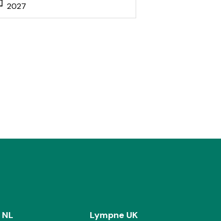
2027
 NL
Lympne UK